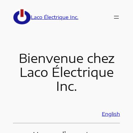
Aller
au
Laco Électrique Inc.
contenu
Bienvenue chez
Laco Électrique
Inc.
English