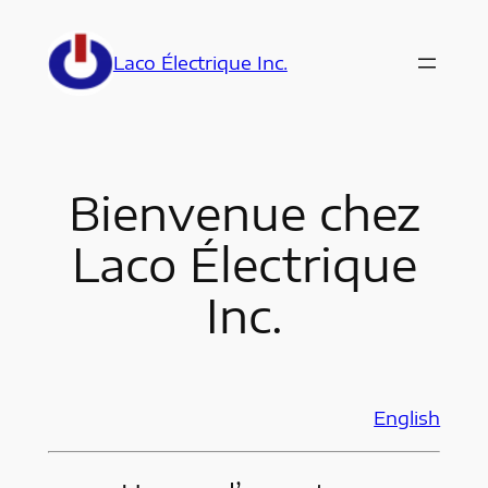
Aller
au
Laco Électrique Inc.
contenu
Bienvenue chez
Laco Électrique
Inc.
English