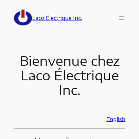
Aller
au
Laco Électrique Inc.
contenu
Bienvenue chez
Laco Électrique
Inc.
English